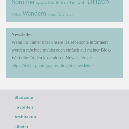
Urlaub
Sommer
Städtetrip
Tierwelt
Spanien
Wandern
Österreich
Vulkan
Winter
Newsletter
Wenn ihr immer über unsere Reiseberichte informiert
werden möchtet, meldet euch einfach auf meiner Blog-
Webseite für den kostenlosen Newsletter an:
https://feicht-photography-blog.de/newsletter/
Startseite
Favoriten
Architektur
Länder