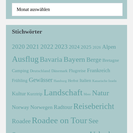
Stichwörter
2021
2022
2020
2023
Alpen
2024
2025
2026
Ausflug
Bayern
Bavaria
Berge
Bretagne
Frankreich
Camping
Flugreise
Deutschland
Dänemark
Gewässer
Frühling
Italien
Herbst
Hamburg
Kanarische Inseln
Landschaft
Natur
Kultur
Kurztrip
Meer
Reisebericht
Radtour
Norway
Norwegen
Roadee on Tour
See
Roadee