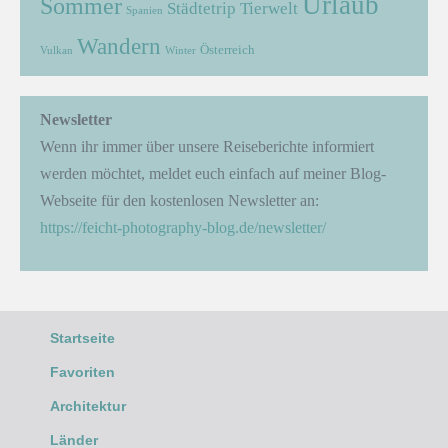
Urlaub
Sommer
Städtetrip
Tierwelt
Spanien
Wandern
Österreich
Vulkan
Winter
Newsletter
Wenn ihr immer über unsere Reiseberichte informiert
werden möchtet, meldet euch einfach auf meiner Blog-
Webseite für den kostenlosen Newsletter an:
https://feicht-photography-blog.de/newsletter/
Startseite
Favoriten
Architektur
Länder