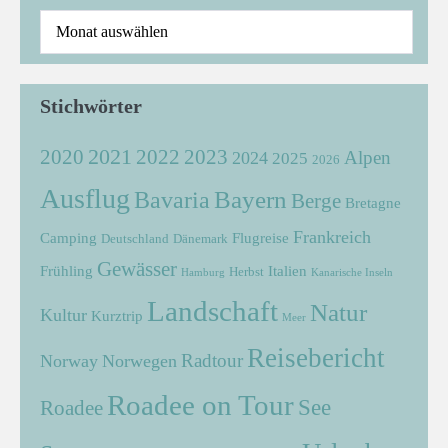
Stichwörter
2021
2022
2020
2023
Alpen
2024
2025
2026
Ausflug
Bayern
Bavaria
Berge
Bretagne
Frankreich
Camping
Flugreise
Deutschland
Dänemark
Gewässer
Frühling
Italien
Herbst
Hamburg
Kanarische Inseln
Landschaft
Natur
Kultur
Kurztrip
Meer
Reisebericht
Radtour
Norway
Norwegen
Roadee on Tour
See
Roadee