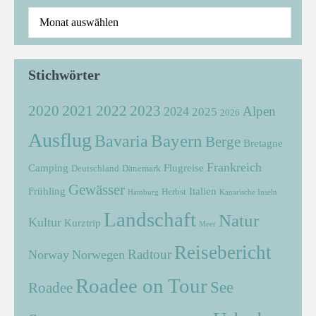
Stichwörter
2021
2022
2020
2023
Alpen
2024
2025
2026
Ausflug
Bayern
Bavaria
Berge
Bretagne
Frankreich
Camping
Flugreise
Deutschland
Dänemark
Gewässer
Frühling
Italien
Herbst
Hamburg
Kanarische Inseln
Landschaft
Natur
Kultur
Kurztrip
Meer
Reisebericht
Radtour
Norway
Norwegen
Roadee on Tour
See
Roadee