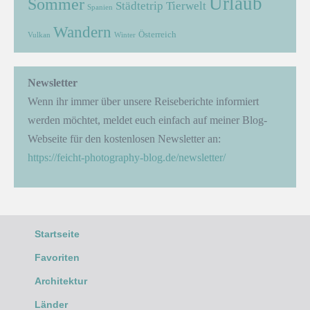
Urlaub
Sommer
Städtetrip
Tierwelt
Spanien
Wandern
Österreich
Vulkan
Winter
Newsletter
Wenn ihr immer über unsere Reiseberichte informiert
werden möchtet, meldet euch einfach auf meiner Blog-
Webseite für den kostenlosen Newsletter an:
https://feicht-photography-blog.de/newsletter/
Startseite
Favoriten
Architektur
Länder