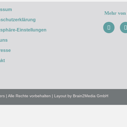
essum
Mehr von 
schutzerklärung
tsphäre-Einstellungen
 uns
resse
kt
ers | Alle Rechte vorbehalten | Layout by Brain2Media GmbH