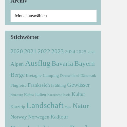
Archiv
Stichwörter
2021
2022
2020
2023
2024
2025
2026
Ausflug
Bayern
Bavaria
Alpen
Berge
Bretagne
Camping
Deutschland
Dänemark
Gewässer
Frankreich
Flugreise
Frühling
Kultur
Italien
Herbst
Hamburg
Kanarische Inseln
Landschaft
Natur
Kurztrip
Meer
Radtour
Norway
Norwegen