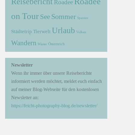
Roadee
Reisebericht
Roadee
on Tour
Sommer
See
Spanien
Urlaub
Städtetrip
Tierwelt
Vulkan
Wandern
Österreich
Winter
→
Newsletter
Wenn ihr immer über unsere Reiseberichte
informiert werden möchtet, meldet euch einfach
auf meiner Blog-Webseite für den kostenlosen
Newsletter an:
https://feicht-photography-blog.de/newsletter/