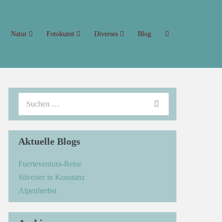
Natur
Fotokunst
Diverses
Blog
Aktuelle Blogs
Fuerteventura-Reise
Silvester in Konstanz
Alpenherbst