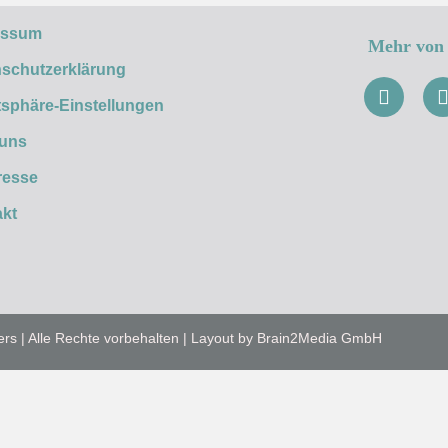
essum
Mehr von 
schutzerklärung
tsphäre-Einstellungen
 uns
resse
kt
ers | Alle Rechte vorbehalten | Layout by Brain2Media GmbH