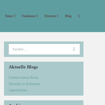
Natur
Fotokunst
Diverses
Blog
Aktuelle Blogs
Fuerteventura-Reise
Silvester in Konstanz
Alpenherbst