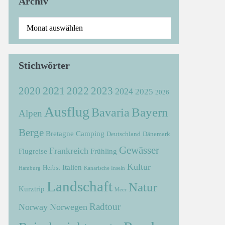
Archiv
Stichwörter
2021
2022
2020
2023
2024
2025
2026
Ausflug
Bayern
Bavaria
Alpen
Berge
Bretagne
Camping
Deutschland
Dänemark
Gewässer
Frankreich
Flugreise
Frühling
Kultur
Italien
Herbst
Hamburg
Kanarische Inseln
Landschaft
Natur
Kurztrip
Meer
Radtour
Norway
Norwegen