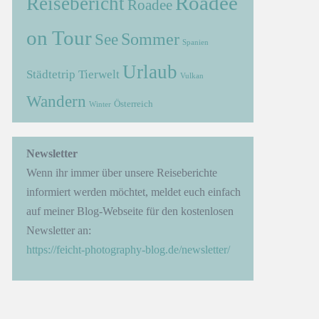
Roadee
Reisebericht
Roadee
on Tour
Sommer
See
Spanien
Urlaub
Städtetrip
Tierwelt
Vulkan
Wandern
Österreich
Winter
→
Newsletter
Wenn ihr immer über unsere Reiseberichte
informiert werden möchtet, meldet euch einfach
auf meiner Blog-Webseite für den kostenlosen
Newsletter an:
https://feicht-photography-blog.de/newsletter/