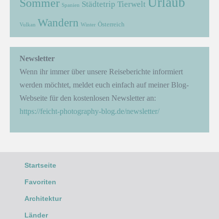
Urlaub
Sommer
Städtetrip
Tierwelt
Spanien
Wandern
Österreich
Vulkan
Winter
Newsletter
Wenn ihr immer über unsere Reiseberichte informiert
werden möchtet, meldet euch einfach auf meiner Blog-
Webseite für den kostenlosen Newsletter an:
https://feicht-photography-blog.de/newsletter/
Startseite
Favoriten
Architektur
Länder