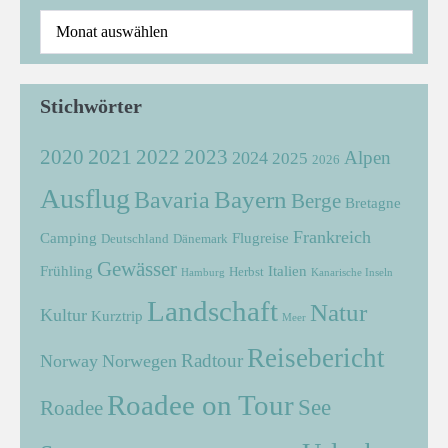
Stichwörter
2021
2022
2020
2023
Alpen
2024
2025
2026
Ausflug
Bayern
Bavaria
Berge
Bretagne
Frankreich
Camping
Flugreise
Deutschland
Dänemark
Gewässer
Frühling
Italien
Herbst
Hamburg
Kanarische Inseln
Landschaft
Natur
Kultur
Kurztrip
Meer
Reisebericht
Radtour
Norway
Norwegen
Roadee on Tour
See
Roadee