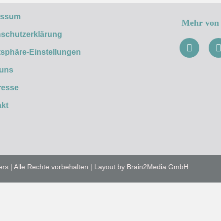
essum
Mehr von 
schutzerklärung
tsphäre-Einstellungen
 uns
resse
kt
ers | Alle Rechte vorbehalten | Layout by Brain2Media GmbH