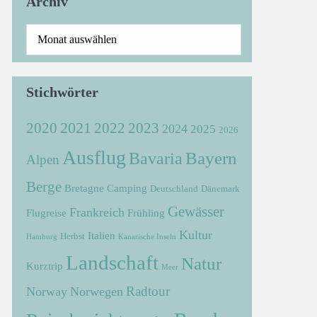
Archiv
Stichwörter
2021
2022
2020
2023
2024
2025
2026
Ausflug
Bayern
Bavaria
Alpen
Berge
Bretagne
Camping
Deutschland
Dänemark
Gewässer
Frankreich
Flugreise
Frühling
Kultur
Italien
Herbst
Hamburg
Kanarische Inseln
Landschaft
Natur
Kurztrip
Meer
Radtour
Norway
Norwegen