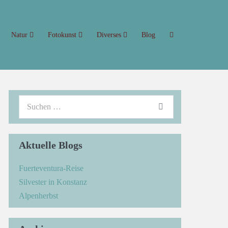
Natur
Fotokunst
Diverses
Blog
Aktuelle Blogs
Fuerteventura-Reise
Silvester in Konstanz
Alpenherbst