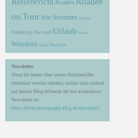
Roadee
Reisebericht
Roadee
on Tour
Sommer
See
Spanien
Urlaub
Städtetrip
Tierwelt
Vulkan
Wandern
Österreich
Winter
→
Newsletter
Wenn ihr immer über unsere Reiseberichte
informiert werden möchtet, meldet euch einfach
auf meiner Blog-Webseite für den kostenlosen
Newsletter an:
https://feicht-photography-blog.de/newsletter/