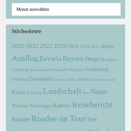
Stichwörter
2021
2022
2020
2023
Alpen
2024
2025
2026
Ausflug
Bayern
Bavaria
Berge
Bretagne
Frankreich
Camping
Flugreise
Deutschland
Dänemark
Gewässer
Frühling
Italien
Herbst
Hamburg
Kanarische Inseln
Landschaft
Natur
Kultur
Kurztrip
Meer
Reisebericht
Radtour
Norway
Norwegen
Roadee on Tour
See
Roadee