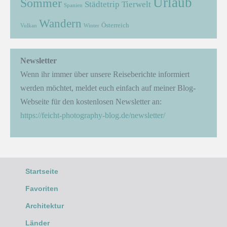
Urlaub
Sommer
Städtetrip
Tierwelt
Spanien
Wandern
Österreich
Vulkan
Winter
Newsletter
Wenn ihr immer über unsere Reiseberichte informiert
werden möchtet, meldet euch einfach auf meiner Blog-
Webseite für den kostenlosen Newsletter an:
https://feicht-photography-blog.de/newsletter/
Startseite
Favoriten
Architektur
Länder