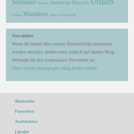
Urlaub
Sommer
Städtetrip
Tierwelt
Spanien
Wandern
Österreich
Vulkan
Winter
Newsletter
Wenn ihr immer über unsere Reiseberichte informiert
werden möchtet, meldet euch einfach auf meiner Blog-
Webseite für den kostenlosen Newsletter an:
https://feicht-photography-blog.de/newsletter/
Startseite
Favoriten
Architektur
Länder