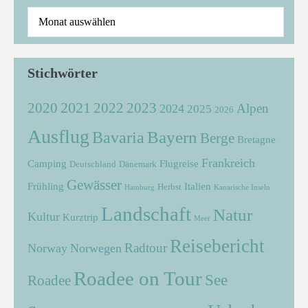
Stichwörter
2021
2022
2020
2023
Alpen
2024
2025
2026
Ausflug
Bayern
Bavaria
Berge
Bretagne
Frankreich
Camping
Flugreise
Deutschland
Dänemark
Gewässer
Frühling
Italien
Herbst
Hamburg
Kanarische Inseln
Landschaft
Natur
Kultur
Kurztrip
Meer
Reisebericht
Radtour
Norway
Norwegen
Roadee on Tour
See
Roadee