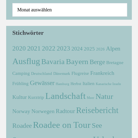
Stichwörter
2021
2022
2020
2023
Alpen
2024
2025
2026
Ausflug
Bayern
Bavaria
Berge
Bretagne
Frankreich
Camping
Flugreise
Deutschland
Dänemark
Gewässer
Frühling
Italien
Herbst
Hamburg
Kanarische Inseln
Landschaft
Natur
Kultur
Kurztrip
Meer
Reisebericht
Radtour
Norway
Norwegen
Roadee on Tour
See
Roadee