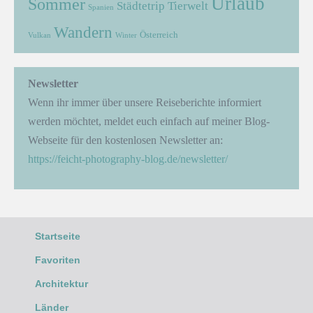
Urlaub
Sommer
Städtetrip
Tierwelt
Spanien
Wandern
Österreich
Vulkan
Winter
Newsletter
Wenn ihr immer über unsere Reiseberichte informiert
werden möchtet, meldet euch einfach auf meiner Blog-
Webseite für den kostenlosen Newsletter an:
https://feicht-photography-blog.de/newsletter/
Startseite
Favoriten
Architektur
Länder