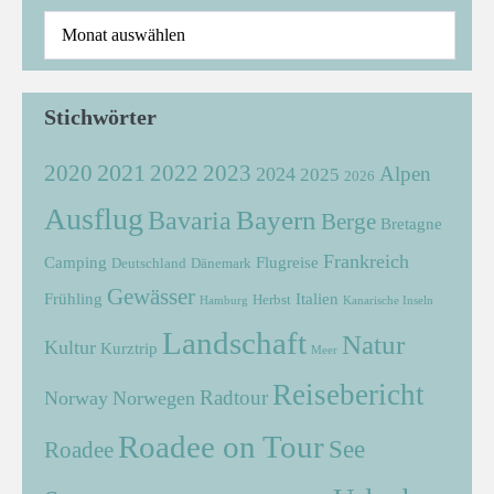
Stichwörter
2021
2022
2020
2023
Alpen
2024
2025
2026
Ausflug
Bayern
Bavaria
Berge
Bretagne
Frankreich
Camping
Flugreise
Deutschland
Dänemark
Gewässer
Frühling
Italien
Herbst
Hamburg
Kanarische Inseln
Landschaft
Natur
Kultur
Kurztrip
Meer
Reisebericht
Radtour
Norway
Norwegen
Roadee on Tour
See
Roadee