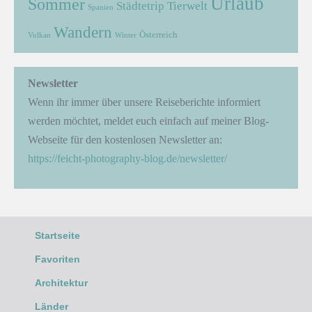
Urlaub
Sommer
Städtetrip
Tierwelt
Spanien
Wandern
Österreich
Vulkan
Winter
Newsletter
Wenn ihr immer über unsere Reiseberichte informiert
werden möchtet, meldet euch einfach auf meiner Blog-
Webseite für den kostenlosen Newsletter an:
https://feicht-photography-blog.de/newsletter/
Startseite
Favoriten
Architektur
Länder