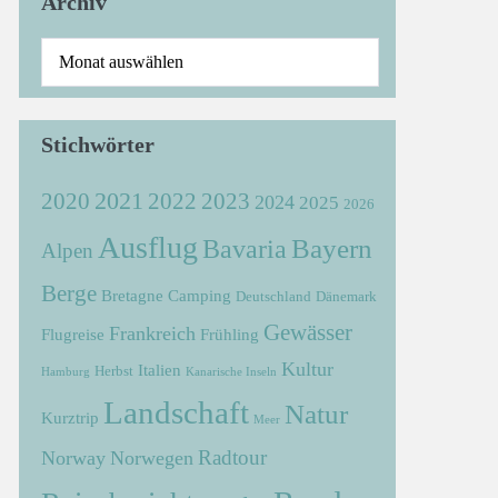
Archiv
Stichwörter
2021
2022
2020
2023
2024
2025
2026
Ausflug
Bayern
Bavaria
Alpen
Berge
Bretagne
Camping
Deutschland
Dänemark
Gewässer
Frankreich
Flugreise
Frühling
Kultur
Italien
Herbst
Hamburg
Kanarische Inseln
Landschaft
Natur
Kurztrip
Meer
Radtour
Norway
Norwegen