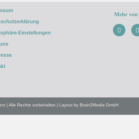
essum
Mehr von 
schutzerklärung
tsphäre-Einstellungen
 uns
resse
kt
ers | Alle Rechte vorbehalten | Layout by Brain2Media GmbH