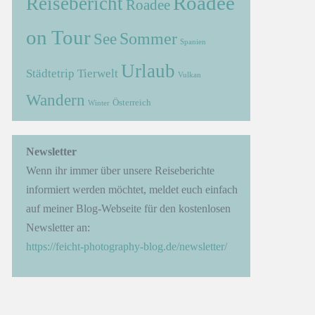
Roadee
Reisebericht
Roadee
on Tour
Sommer
See
Spanien
Urlaub
Städtetrip
Tierwelt
Vulkan
Wandern
Österreich
Winter
→
Newsletter
Wenn ihr immer über unsere Reiseberichte
informiert werden möchtet, meldet euch einfach
auf meiner Blog-Webseite für den kostenlosen
Newsletter an:
https://feicht-photography-blog.de/newsletter/