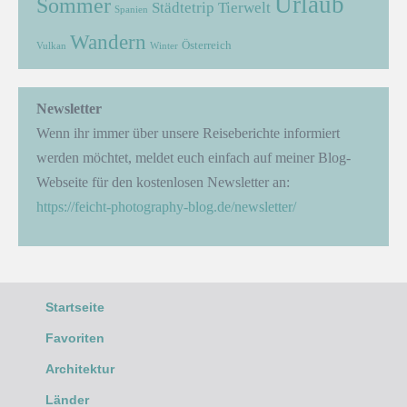
Urlaub
Sommer
Städtetrip
Tierwelt
Spanien
Wandern
Österreich
Vulkan
Winter
Newsletter
Wenn ihr immer über unsere Reiseberichte informiert
werden möchtet, meldet euch einfach auf meiner Blog-
Webseite für den kostenlosen Newsletter an:
https://feicht-photography-blog.de/newsletter/
Startseite
Favoriten
Architektur
Länder