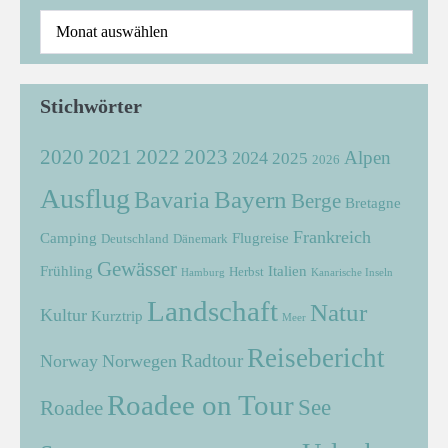
Stichwörter
2021
2022
2020
2023
Alpen
2024
2025
2026
Ausflug
Bayern
Bavaria
Berge
Bretagne
Frankreich
Camping
Flugreise
Deutschland
Dänemark
Gewässer
Frühling
Italien
Herbst
Hamburg
Kanarische Inseln
Landschaft
Natur
Kultur
Kurztrip
Meer
Reisebericht
Radtour
Norway
Norwegen
Roadee on Tour
See
Roadee