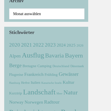
Archiv
Stichwörter
2021
2022
2020
2023
2024
2025
2026
Ausflug
Bayern
Bavaria
Alpen
Berge
Bretagne
Camping
Deutschland
Dänemark
Gewässer
Frankreich
Flugreise
Frühling
Kultur
Italien
Herbst
Hamburg
Kanarische Inseln
Landschaft
Natur
Kurztrip
Meer
Radtour
Norway
Norwegen