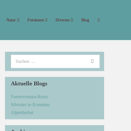
Natur
Fotokunst
Diverses
Blog
Aktuelle Blogs
Fuerteventura-Reise
Silvester in Konstanz
Alpenherbst