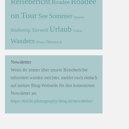
Roadee
Reisebericht
Roadee
on Tour
Sommer
See
Spanien
Urlaub
Städtetrip
Tierwelt
Vulkan
Wandern
Österreich
Winter
→
Newsletter
Wenn ihr immer über unsere Reiseberichte
informiert werden möchtet, meldet euch einfach
auf meiner Blog-Webseite für den kostenlosen
Newsletter an:
https://feicht-photography-blog.de/newsletter/