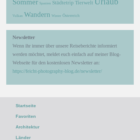
Urlaub
Sommer
Städtetrip
Tierwelt
Spanien
Wandern
Österreich
Vulkan
Winter
Newsletter
Wenn ihr immer über unsere Reiseberichte informiert
werden möchtet, meldet euch einfach auf meiner Blog-
Webseite für den kostenlosen Newsletter an:
https://feicht-photography-blog.de/newsletter/
Startseite
Favoriten
Architektur
Länder