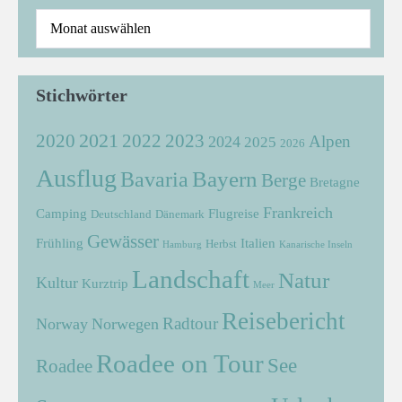
Stichwörter
2021
2022
2020
2023
Alpen
2024
2025
2026
Ausflug
Bayern
Bavaria
Berge
Bretagne
Frankreich
Camping
Flugreise
Deutschland
Dänemark
Gewässer
Frühling
Italien
Herbst
Hamburg
Kanarische Inseln
Landschaft
Natur
Kultur
Kurztrip
Meer
Reisebericht
Radtour
Norway
Norwegen
Roadee on Tour
See
Roadee