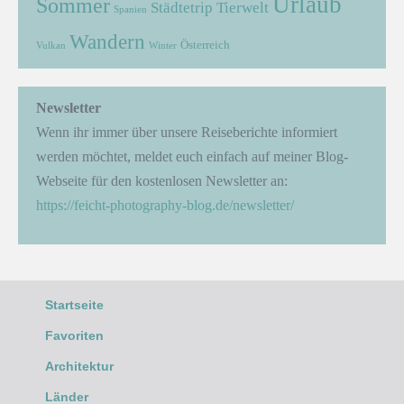
Urlaub
Sommer
Städtetrip
Tierwelt
Spanien
Wandern
Österreich
Vulkan
Winter
Newsletter
Wenn ihr immer über unsere Reiseberichte informiert
werden möchtet, meldet euch einfach auf meiner Blog-
Webseite für den kostenlosen Newsletter an:
https://feicht-photography-blog.de/newsletter/
Startseite
Favoriten
Architektur
Länder