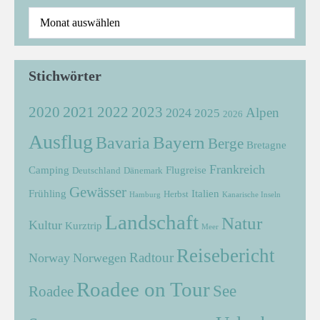
Stichwörter
2021
2022
2020
2023
Alpen
2024
2025
2026
Ausflug
Bayern
Bavaria
Berge
Bretagne
Frankreich
Camping
Flugreise
Deutschland
Dänemark
Gewässer
Frühling
Italien
Herbst
Hamburg
Kanarische Inseln
Landschaft
Natur
Kultur
Kurztrip
Meer
Reisebericht
Radtour
Norway
Norwegen
Roadee on Tour
See
Roadee