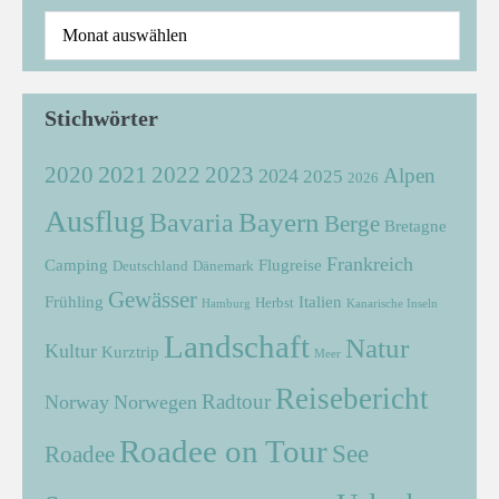
Stichwörter
2021
2022
2020
2023
Alpen
2024
2025
2026
Ausflug
Bayern
Bavaria
Berge
Bretagne
Frankreich
Camping
Flugreise
Deutschland
Dänemark
Gewässer
Frühling
Italien
Herbst
Hamburg
Kanarische Inseln
Landschaft
Natur
Kultur
Kurztrip
Meer
Reisebericht
Radtour
Norway
Norwegen
Roadee on Tour
See
Roadee