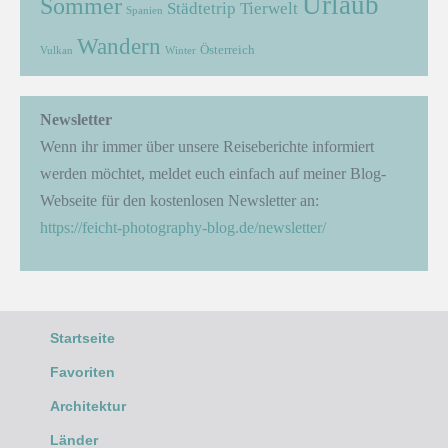
Urlaub
Sommer
Städtetrip
Tierwelt
Spanien
Wandern
Österreich
Vulkan
Winter
Newsletter
Wenn ihr immer über unsere Reiseberichte informiert
werden möchtet, meldet euch einfach auf meiner Blog-
Webseite für den kostenlosen Newsletter an:
https://feicht-photography-blog.de/newsletter/
Startseite
Favoriten
Architektur
Länder