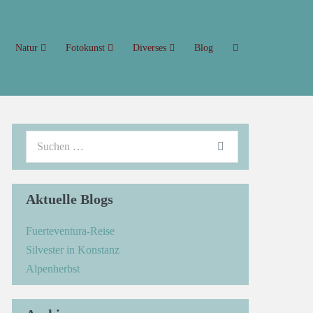
Natur
Fotokunst
Diverses
Blog
Aktuelle Blogs
Fuerteventura-Reise
Silvester in Konstanz
Alpenherbst