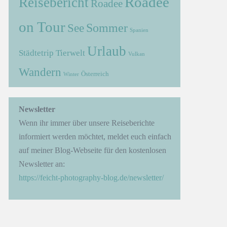
Roadee
Reisebericht
Roadee
on Tour
Sommer
See
Spanien
Urlaub
Städtetrip
Tierwelt
Vulkan
Wandern
Österreich
Winter
→
Newsletter
Wenn ihr immer über unsere Reiseberichte
informiert werden möchtet, meldet euch einfach
auf meiner Blog-Webseite für den kostenlosen
Newsletter an:
https://feicht-photography-blog.de/newsletter/