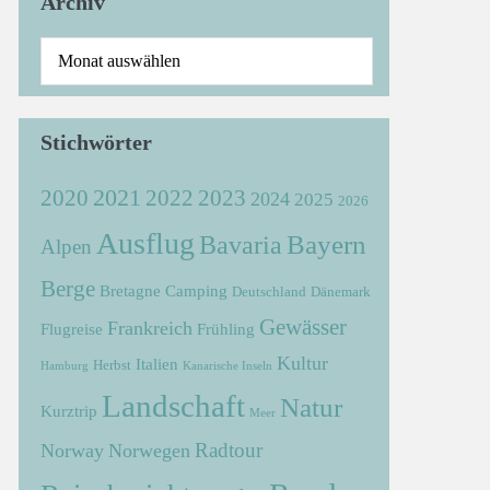
Archiv
Stichwörter
2021
2022
2020
2023
2024
2025
2026
Ausflug
Bayern
Bavaria
Alpen
Berge
Bretagne
Camping
Deutschland
Dänemark
Gewässer
Frankreich
Flugreise
Frühling
Kultur
Italien
Herbst
Hamburg
Kanarische Inseln
Landschaft
Natur
Kurztrip
Meer
Radtour
Norway
Norwegen