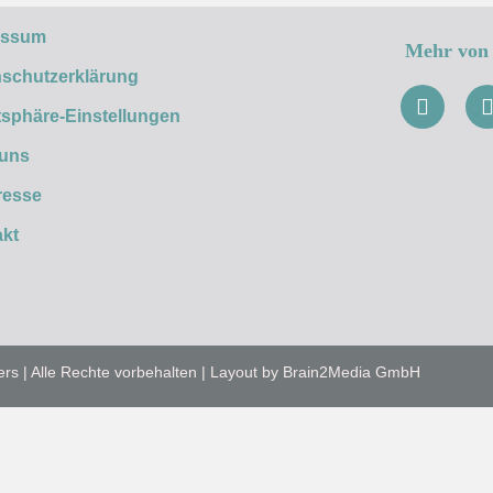
essum
Mehr von 
schutzerklärung
tsphäre-Einstellungen
 uns
resse
kt
ers | Alle Rechte vorbehalten | Layout by Brain2Media GmbH