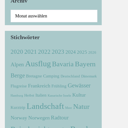
Archiv
Stichwörter
2021
2022
2020
2023
2024
2025
2026
Ausflug
Bayern
Bavaria
Alpen
Berge
Bretagne
Camping
Deutschland
Dänemark
Gewässer
Frankreich
Flugreise
Frühling
Kultur
Italien
Herbst
Hamburg
Kanarische Inseln
Landschaft
Natur
Kurztrip
Meer
Radtour
Norway
Norwegen