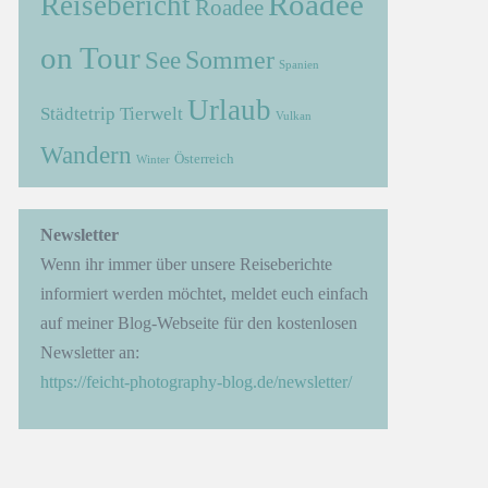
Roadee
Reisebericht
Roadee
on Tour
Sommer
See
Spanien
Urlaub
Städtetrip
Tierwelt
Vulkan
Wandern
Österreich
Winter
→
Newsletter
Wenn ihr immer über unsere Reiseberichte
informiert werden möchtet, meldet euch einfach
auf meiner Blog-Webseite für den kostenlosen
Newsletter an:
https://feicht-photography-blog.de/newsletter/