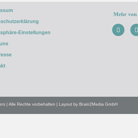
essum
Mehr von 
schutzerklärung
tsphäre-Einstellungen
 uns
resse
kt
ers | Alle Rechte vorbehalten | Layout by Brain2Media GmbH