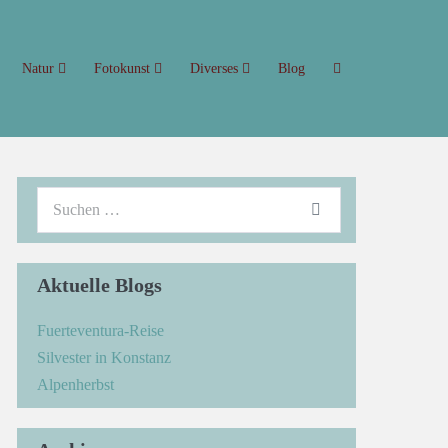
Natur
Fotokunst
Diverses
Blog
Aktuelle Blogs
Fuerteventura-Reise
Silvester in Konstanz
Alpenherbst