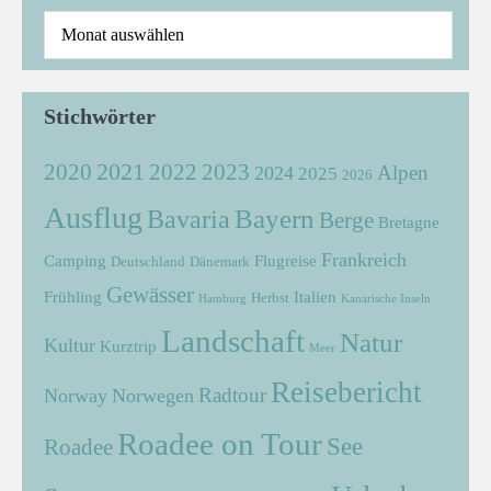
Stichwörter
2021
2022
2020
2023
Alpen
2024
2025
2026
Ausflug
Bayern
Bavaria
Berge
Bretagne
Frankreich
Camping
Flugreise
Deutschland
Dänemark
Gewässer
Frühling
Italien
Herbst
Hamburg
Kanarische Inseln
Landschaft
Natur
Kultur
Kurztrip
Meer
Reisebericht
Radtour
Norway
Norwegen
Roadee on Tour
See
Roadee