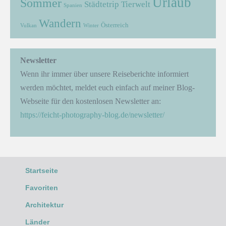
Urlaub
Sommer
Städtetrip
Tierwelt
Spanien
Wandern
Österreich
Vulkan
Winter
Newsletter
Wenn ihr immer über unsere Reiseberichte informiert
werden möchtet, meldet euch einfach auf meiner Blog-
Webseite für den kostenlosen Newsletter an:
https://feicht-photography-blog.de/newsletter/
Startseite
Favoriten
Architektur
Länder