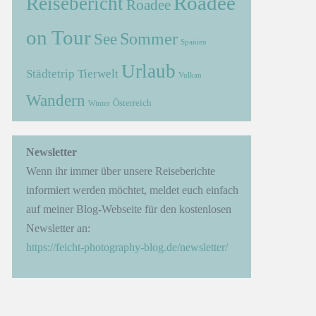
Roadee
Reisebericht
Roadee
on Tour
Sommer
See
Spanien
Urlaub
Städtetrip
Tierwelt
Vulkan
Wandern
Österreich
Winter
→
Newsletter
Wenn ihr immer über unsere Reiseberichte
informiert werden möchtet, meldet euch einfach
auf meiner Blog-Webseite für den kostenlosen
Newsletter an:
https://feicht-photography-blog.de/newsletter/