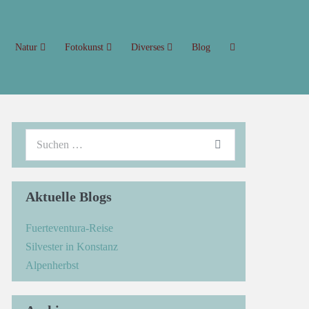
Natur
Fotokunst
Diverses
Blog
Aktuelle Blogs
Fuerteventura-Reise
Silvester in Konstanz
Alpenherbst