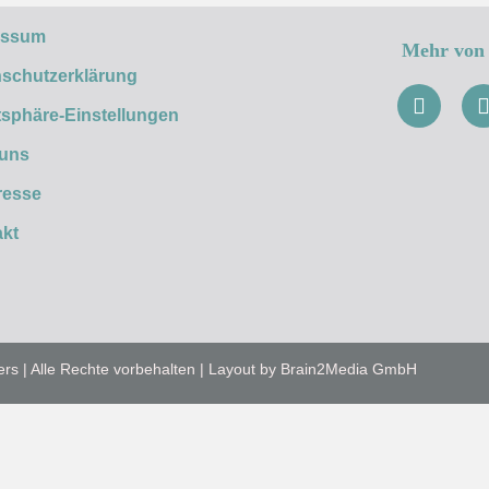
essum
Mehr von 
schutzerklärung
tsphäre-Einstellungen
 uns
resse
kt
ers | Alle Rechte vorbehalten | Layout by Brain2Media GmbH