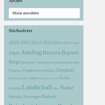
Archiv
Stichwörter
2021
2022
2020
2023
2024
2025
2026
Ausflug
Bayern
Bavaria
Alpen
Berge
Bretagne
Camping
Deutschland
Dänemark
Gewässer
Frankreich
Flugreise
Frühling
Kultur
Italien
Herbst
Hamburg
Kanarische Inseln
Landschaft
Natur
Kurztrip
Meer
Radtour
Norway
Norwegen