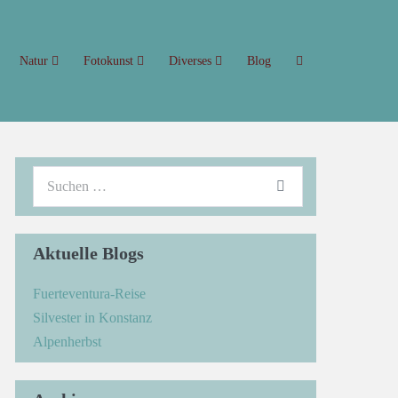
Natur
Fotokunst
Diverses
Blog
Aktuelle Blogs
Fuerteventura-Reise
Silvester in Konstanz
Alpenherbst