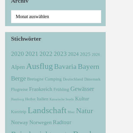
Archiv
Stichwörter
2021
2022
2020
2023
2024
2025
2026
Ausflug
Bayern
Bavaria
Alpen
Berge
Bretagne
Camping
Deutschland
Dänemark
Gewässer
Frankreich
Flugreise
Frühling
Kultur
Italien
Herbst
Hamburg
Kanarische Inseln
Landschaft
Natur
Kurztrip
Meer
Radtour
Norway
Norwegen