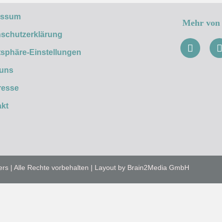
essum
Mehr von 
schutzerklärung
tsphäre-Einstellungen
 uns
resse
kt
ers | Alle Rechte vorbehalten | Layout by Brain2Media GmbH