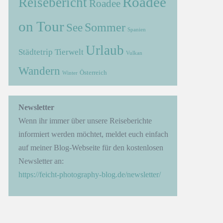
Roadee
Reisebericht
Roadee
on Tour
Sommer
See
Spanien
Urlaub
Städtetrip
Tierwelt
Vulkan
Wandern
Österreich
Winter
→
Newsletter
Wenn ihr immer über unsere Reiseberichte
informiert werden möchtet, meldet euch einfach
auf meiner Blog-Webseite für den kostenlosen
Newsletter an:
https://feicht-photography-blog.de/newsletter/