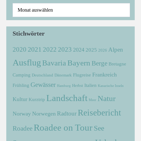
Stichwörter
2021
2022
2020
2023
Alpen
2024
2025
2026
Ausflug
Bayern
Bavaria
Berge
Bretagne
Frankreich
Camping
Flugreise
Deutschland
Dänemark
Gewässer
Frühling
Italien
Herbst
Hamburg
Kanarische Inseln
Landschaft
Natur
Kultur
Kurztrip
Meer
Reisebericht
Radtour
Norway
Norwegen
Roadee on Tour
See
Roadee