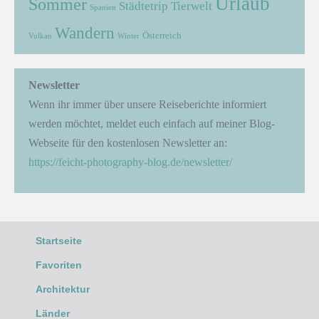
Urlaub
Sommer
Städtetrip
Tierwelt
Spanien
Wandern
Österreich
Vulkan
Winter
Newsletter
Wenn ihr immer über unsere Reiseberichte informiert
werden möchtet, meldet euch einfach auf meiner Blog-
Webseite für den kostenlosen Newsletter an:
https://feicht-photography-blog.de/newsletter/
Startseite
Favoriten
Architektur
Länder