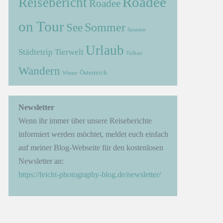
Roadee
Reisebericht
Roadee
on Tour
Sommer
See
Spanien
Urlaub
Städtetrip
Tierwelt
Vulkan
Wandern
Österreich
Winter
→
Newsletter
Wenn ihr immer über unsere Reiseberichte
informiert werden möchtet, meldet euch einfach
auf meiner Blog-Webseite für den kostenlosen
Newsletter an:
https://feicht-photography-blog.de/newsletter/