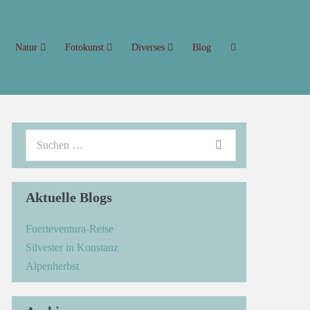
Natur
Fotokunst
Diverses
Blog
Aktuelle Blogs
Fuerteventura-Reise
Silvester in Konstanz
Alpenherbst