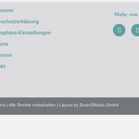
essum
Mehr von 
schutzerklärung
tsphäre-Einstellungen
 uns
resse
kt
ers | Alle Rechte vorbehalten | Layout by Brain2Media GmbH