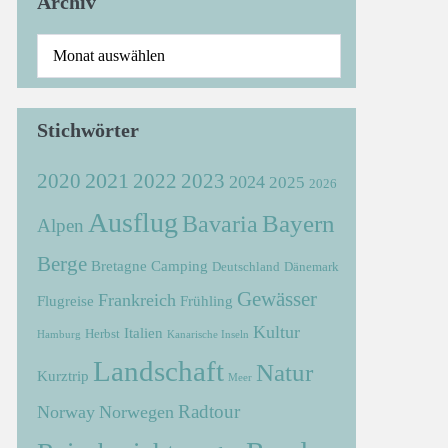
Archiv
Stichwörter
2021
2022
2020
2023
2024
2025
2026
Ausflug
Bayern
Bavaria
Alpen
Berge
Bretagne
Camping
Deutschland
Dänemark
Gewässer
Frankreich
Flugreise
Frühling
Kultur
Italien
Herbst
Hamburg
Kanarische Inseln
Landschaft
Natur
Kurztrip
Meer
Radtour
Norway
Norwegen