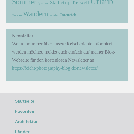
Urlaub
Sommer
Städtetrip
Tierwelt
Spanien
Wandern
Österreich
Vulkan
Winter
Newsletter
Wenn ihr immer über unsere Reiseberichte informiert
werden möchtet, meldet euch einfach auf meiner Blog-
Webseite für den kostenlosen Newsletter an:
https://feicht-photography-blog.de/newsletter/
Startseite
Favoriten
Architektur
Länder