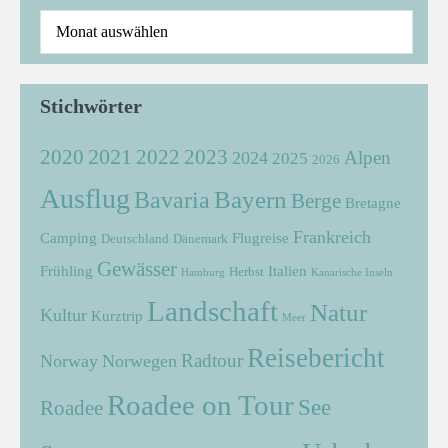
Stichwörter
2021
2022
2020
2023
Alpen
2024
2025
2026
Ausflug
Bayern
Bavaria
Berge
Bretagne
Frankreich
Camping
Flugreise
Deutschland
Dänemark
Gewässer
Frühling
Italien
Herbst
Hamburg
Kanarische Inseln
Landschaft
Natur
Kultur
Kurztrip
Meer
Reisebericht
Radtour
Norway
Norwegen
Roadee on Tour
See
Roadee