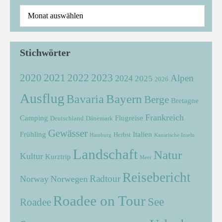
Stichwörter
2021
2022
2020
2023
Alpen
2024
2025
2026
Ausflug
Bayern
Bavaria
Berge
Bretagne
Frankreich
Camping
Flugreise
Deutschland
Dänemark
Gewässer
Frühling
Italien
Herbst
Hamburg
Kanarische Inseln
Landschaft
Natur
Kultur
Kurztrip
Meer
Reisebericht
Radtour
Norway
Norwegen
Roadee on Tour
See
Roadee