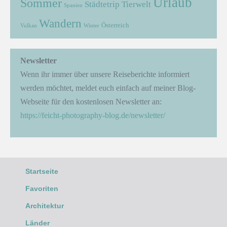
Urlaub
Sommer
Städtetrip
Tierwelt
Spanien
Wandern
Österreich
Vulkan
Winter
Newsletter
Wenn ihr immer über unsere Reiseberichte informiert
werden möchtet, meldet euch einfach auf meiner Blog-
Webseite für den kostenlosen Newsletter an:
https://feicht-photography-blog.de/newsletter/
Startseite
Favoriten
Architektur
Länder