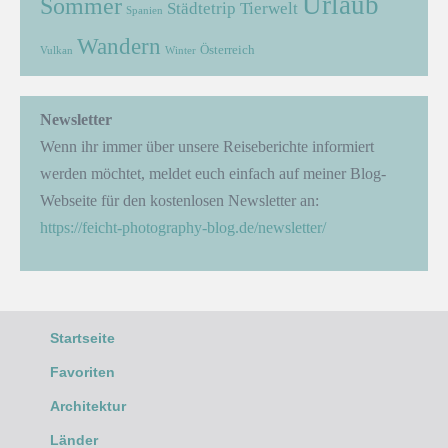
Urlaub
Sommer
Städtetrip
Tierwelt
Spanien
Wandern
Österreich
Vulkan
Winter
Newsletter
Wenn ihr immer über unsere Reiseberichte informiert
werden möchtet, meldet euch einfach auf meiner Blog-
Webseite für den kostenlosen Newsletter an:
https://feicht-photography-blog.de/newsletter/
Startseite
Favoriten
Architektur
Länder