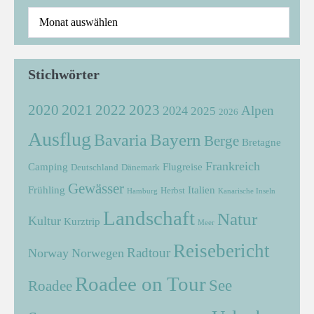
Stichwörter
2021
2022
2020
2023
Alpen
2024
2025
2026
Ausflug
Bayern
Bavaria
Berge
Bretagne
Frankreich
Camping
Flugreise
Deutschland
Dänemark
Gewässer
Frühling
Italien
Herbst
Hamburg
Kanarische Inseln
Landschaft
Natur
Kultur
Kurztrip
Meer
Reisebericht
Radtour
Norway
Norwegen
Roadee on Tour
See
Roadee