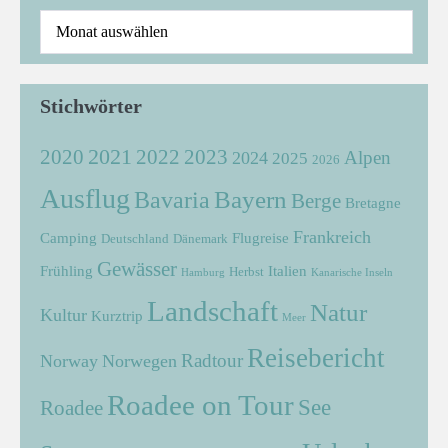
Stichwörter
2021
2022
2020
2023
Alpen
2024
2025
2026
Ausflug
Bayern
Bavaria
Berge
Bretagne
Frankreich
Camping
Flugreise
Deutschland
Dänemark
Gewässer
Frühling
Italien
Herbst
Hamburg
Kanarische Inseln
Landschaft
Natur
Kultur
Kurztrip
Meer
Reisebericht
Radtour
Norway
Norwegen
Roadee on Tour
See
Roadee