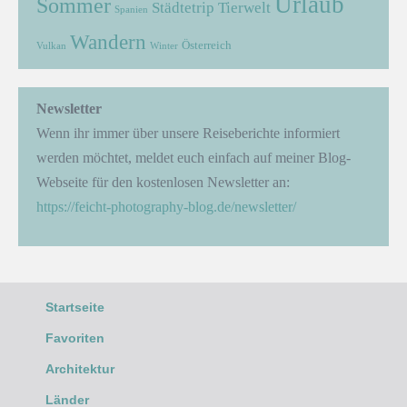
Urlaub
Sommer
Städtetrip
Tierwelt
Spanien
Wandern
Österreich
Vulkan
Winter
Newsletter
Wenn ihr immer über unsere Reiseberichte informiert
werden möchtet, meldet euch einfach auf meiner Blog-
Webseite für den kostenlosen Newsletter an:
https://feicht-photography-blog.de/newsletter/
Startseite
Favoriten
Architektur
Länder