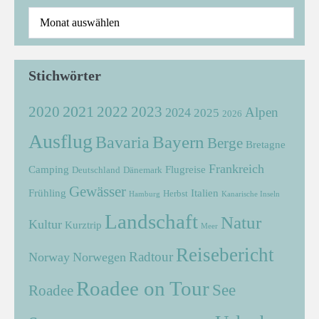
Stichwörter
2021
2022
2020
2023
Alpen
2024
2025
2026
Ausflug
Bayern
Bavaria
Berge
Bretagne
Frankreich
Camping
Flugreise
Deutschland
Dänemark
Gewässer
Frühling
Italien
Herbst
Hamburg
Kanarische Inseln
Landschaft
Natur
Kultur
Kurztrip
Meer
Reisebericht
Radtour
Norway
Norwegen
Roadee on Tour
See
Roadee