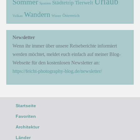
Urlaub
Sommer
Städtetrip
Tierwelt
Spanien
Wandern
Österreich
Vulkan
Winter
Newsletter
Wenn ihr immer über unsere Reiseberichte informiert
werden möchtet, meldet euch einfach auf meiner Blog-
Webseite für den kostenlosen Newsletter an:
https://feicht-photography-blog.de/newsletter/
Startseite
Favoriten
Architektur
Länder