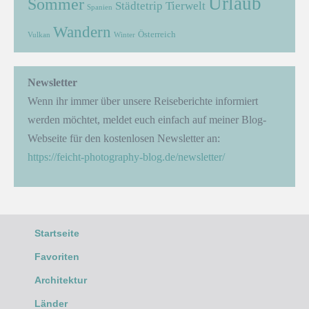
Urlaub
Sommer
Städtetrip
Tierwelt
Spanien
Wandern
Österreich
Vulkan
Winter
Newsletter
Wenn ihr immer über unsere Reiseberichte informiert
werden möchtet, meldet euch einfach auf meiner Blog-
Webseite für den kostenlosen Newsletter an:
https://feicht-photography-blog.de/newsletter/
Startseite
Favoriten
Architektur
Länder