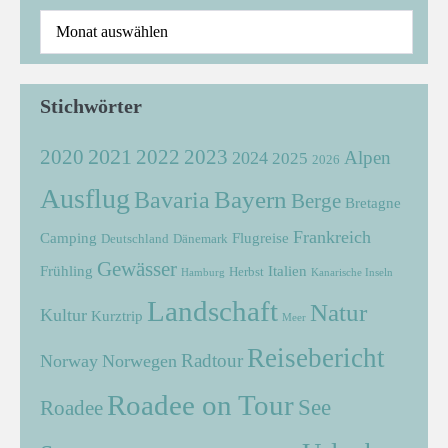
Stichwörter
2021
2022
2020
2023
Alpen
2024
2025
2026
Ausflug
Bayern
Bavaria
Berge
Bretagne
Frankreich
Camping
Flugreise
Deutschland
Dänemark
Gewässer
Frühling
Italien
Herbst
Hamburg
Kanarische Inseln
Landschaft
Natur
Kultur
Kurztrip
Meer
Reisebericht
Radtour
Norway
Norwegen
Roadee on Tour
See
Roadee