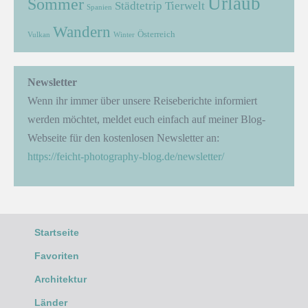
Urlaub
Sommer
Städtetrip
Tierwelt
Spanien
Wandern
Österreich
Vulkan
Winter
Newsletter
Wenn ihr immer über unsere Reiseberichte informiert
werden möchtet, meldet euch einfach auf meiner Blog-
Webseite für den kostenlosen Newsletter an:
https://feicht-photography-blog.de/newsletter/
Startseite
Favoriten
Architektur
Länder