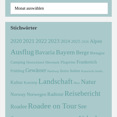
Stichwörter
2021
2022
2020
2023
Alpen
2024
2025
2026
Ausflug
Bayern
Bavaria
Berge
Bretagne
Frankreich
Camping
Flugreise
Deutschland
Dänemark
Gewässer
Frühling
Italien
Herbst
Hamburg
Kanarische Inseln
Landschaft
Natur
Kultur
Kurztrip
Meer
Reisebericht
Radtour
Norway
Norwegen
Roadee on Tour
See
Roadee