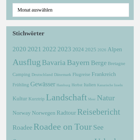
Stichwörter
2021
2022
2020
2023
Alpen
2024
2025
2026
Ausflug
Bayern
Bavaria
Berge
Bretagne
Frankreich
Camping
Flugreise
Deutschland
Dänemark
Gewässer
Frühling
Italien
Herbst
Hamburg
Kanarische Inseln
Landschaft
Natur
Kultur
Kurztrip
Meer
Reisebericht
Radtour
Norway
Norwegen
Roadee on Tour
See
Roadee