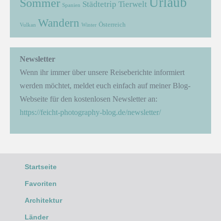
Urlaub
Sommer
Städtetrip
Tierwelt
Spanien
Wandern
Österreich
Vulkan
Winter
Newsletter
Wenn ihr immer über unsere Reiseberichte informiert
werden möchtet, meldet euch einfach auf meiner Blog-
Webseite für den kostenlosen Newsletter an:
https://feicht-photography-blog.de/newsletter/
Startseite
Favoriten
Architektur
Länder