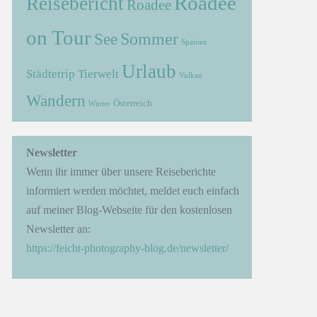
Roadee
Reisebericht
Roadee
on Tour
Sommer
See
Spanien
Urlaub
Städtetrip
Tierwelt
Vulkan
Wandern
Österreich
Winter
→
Newsletter
Wenn ihr immer über unsere Reiseberichte
informiert werden möchtet, meldet euch einfach
auf meiner Blog-Webseite für den kostenlosen
Newsletter an:
https://feicht-photography-blog.de/newsletter/