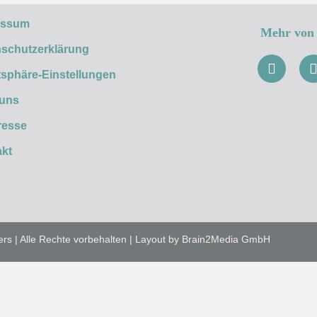
essum
Mehr von 
schutzerklärung
tsphäre-Einstellungen
 uns
resse
kt
ers | Alle Rechte vorbehalten | Layout by Brain2Media GmbH