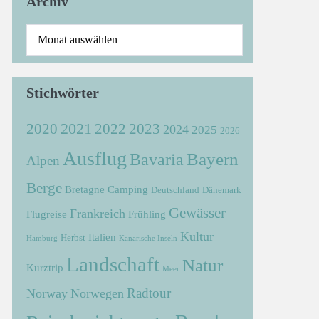
Archiv
Stichwörter
2021
2022
2020
2023
2024
2025
2026
Ausflug
Bayern
Bavaria
Alpen
Berge
Bretagne
Camping
Deutschland
Dänemark
Gewässer
Frankreich
Flugreise
Frühling
Kultur
Italien
Herbst
Hamburg
Kanarische Inseln
Landschaft
Natur
Kurztrip
Meer
Radtour
Norway
Norwegen