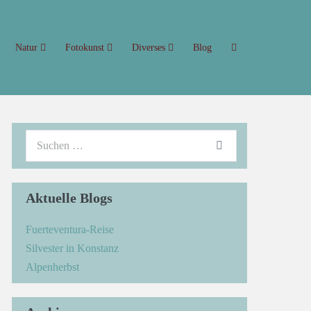
Natur
Fotokunst
Diverses
Blog
Aktuelle Blogs
Fuerteventura-Reise
Silvester in Konstanz
Alpenherbst