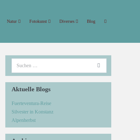
Natur
Fotokunst
Diverses
Blog
Aktuelle Blogs
Fuerteventura-Reise
Silvester in Konstanz
Alpenherbst