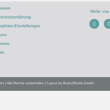
essum
Mehr von 
schutzerklärung
tsphäre-Einstellungen
 uns
resse
kt
ers | Alle Rechte vorbehalten | Layout by Brain2Media GmbH