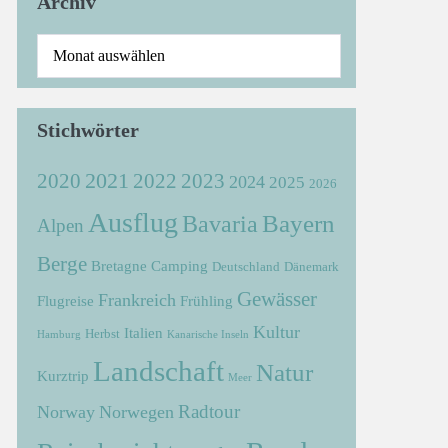
Archiv
Stichwörter
2021
2022
2020
2023
2024
2025
2026
Ausflug
Bayern
Bavaria
Alpen
Berge
Bretagne
Camping
Deutschland
Dänemark
Gewässer
Frankreich
Flugreise
Frühling
Kultur
Italien
Herbst
Hamburg
Kanarische Inseln
Landschaft
Natur
Kurztrip
Meer
Radtour
Norway
Norwegen