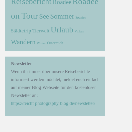
Roadee
Reisebericht
Roadee
on Tour
Sommer
See
Spanien
Urlaub
Städtetrip
Tierwelt
Vulkan
Wandern
Österreich
Winter
→
Newsletter
Wenn ihr immer über unsere Reiseberichte
informiert werden möchtet, meldet euch einfach
auf meiner Blog-Webseite für den kostenlosen
Newsletter an:
https://feicht-photography-blog.de/newsletter/