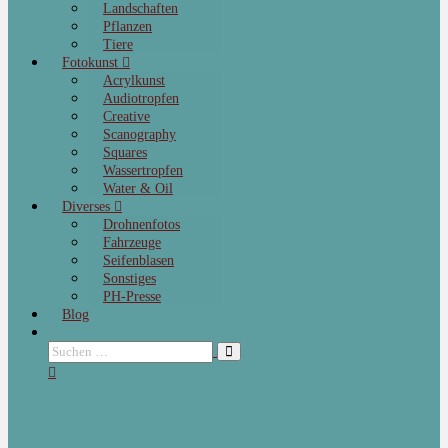
Landschaften
Pflanzen
Tiere
Fotokunst
Acrylkunst
Audiotropfen
Creative
Scanography
Squares
Wassertropfen
Water & Oil
Diverses
Drohnenfotos
Fahrzeuge
Seifenblasen
Sonstiges
PH-Presse
Blog