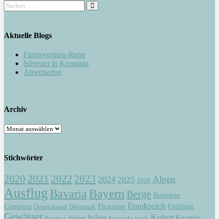
Aktuelle Blogs
Fuerteventura-Reise
Silvester in Konstanz
Alpenherbst
Archiv
Stichwörter
2021
2022
2020
2023
Alpen
2024
2025
2026
Ausflug
Bayern
Bavaria
Berge
Bretagne
Frankreich
Camping
Flugreise
Frühling
Deutschland
Dänemark
Gewässer
Kultur
Italien
Kurztrip
Herbst
Hamburg
Kanarische Inseln