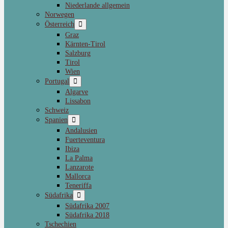
Niederlande allgemein
Norwegen
Österreich
Graz
Kärnten-Tirol
Salzburg
Tirol
Wien
Portugal
Algarve
Lissabon
Schweiz
Spanien
Andalusien
Fuerteventura
Ibiza
La Palma
Lanzarote
Mallorca
Teneriffa
Südafrika
Südafrika 2007
Südafrika 2018
Tschechien