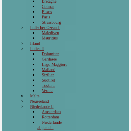
Bretagne
Colmar
Elsass
Paris
Strassbourg
Indischer Ozean
Malediven
Mauritius
Irland
Italien
Dolomiten
Gardasee
Lago Maggiore
Mailand
Sizilien
Südtirol
Toskana
Verona
Malta
Neuseeland
Niederlande
Amsterdam
Rotterdam
Niederlande
allgemein