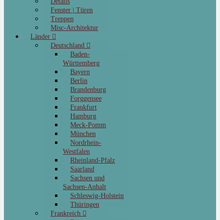
Details
Fenster | Türen
Treppen
Misc-Architektur
Länder
Deutschland
Baden-
Württemberg
Bayern
Berlin
Brandenburg
Forggensee
Frankfurt
Hamburg
Meck-Pomm
München
Nordrhein-
Westfalen
Rheinland-Pfalz
Saarland
Sachsen und
Sachsen-Anhalt
Schleswig-Holstein
Thüringen
Frankreich