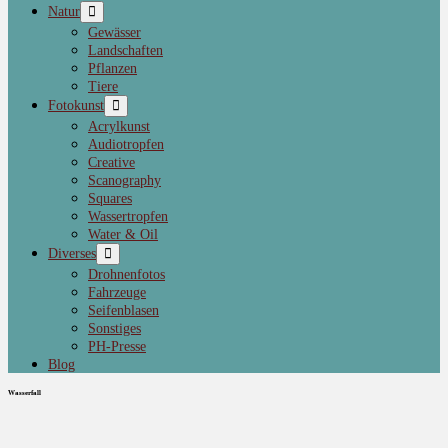
Natur
Gewässer
Landschaften
Pflanzen
Tiere
Fotokunst
Acrylkunst
Audiotropfen
Creative
Scanography
Squares
Wassertropfen
Water & Oil
Diverses
Drohnenfotos
Fahrzeuge
Seifenblasen
Sonstiges
PH-Presse
Blog
Wasserfall