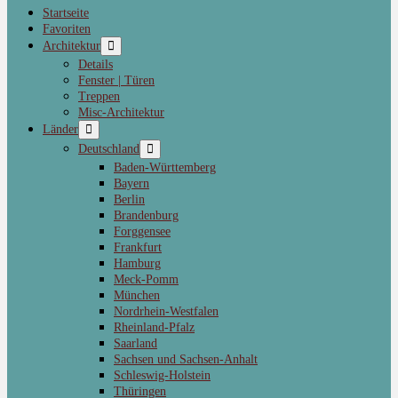
Startseite
Favoriten
Architektur
Details
Fenster | Türen
Treppen
Misc-Architektur
Länder
Deutschland
Baden-Württemberg
Bayern
Berlin
Brandenburg
Forggensee
Frankfurt
Hamburg
Meck-Pomm
München
Nordrhein-Westfalen
Rheinland-Pfalz
Saarland
Sachsen und Sachsen-Anhalt
Schleswig-Holstein
Thüringen