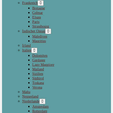
Frankreich
Bretagne
Colmar
Elsass
Paris
Strassbourg
Indischer Ozean
Malediven
Mauritius
Irland
Italien
Dolomiten
Gardasee
Lago Maggiore
Mailand
Sizilien
Südtirol
Toskana
Verona
Malta
Neuseeland
Niederlande
Amsterdam
Rotterdam