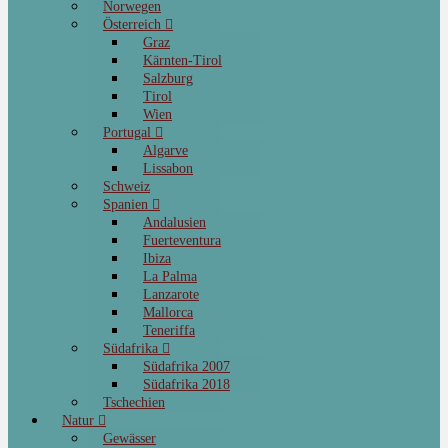
Norwegen
Österreich
Graz
Kärnten-Tirol
Salzburg
Tirol
Wien
Portugal
Algarve
Lissabon
Schweiz
Spanien
Andalusien
Fuerteventura
Ibiza
La Palma
Lanzarote
Mallorca
Teneriffa
Südafrika
Südafrika 2007
Südafrika 2018
Tschechien
Natur
Gewässer