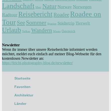
Landschaft
Natur
Norway
Norwegen
Meer
Roadee on
Reisebericht
Roadee
Radtour
Tour
Sommer
See
Städtetrip
Tierwelt
Spanien
Urlaub
Wandern
Österreich
Vulkan
Winter
Newsletter
Wenn ihr immer über unsere Reiseberichte informiert werden
möchtet, meldet euch einfach auf meiner Blog-Webseite für den
kostenlosen Newsletter an:
https://feicht-photography-blog.de/newsletter/
Startseite
Favoriten
Architektur
Länder