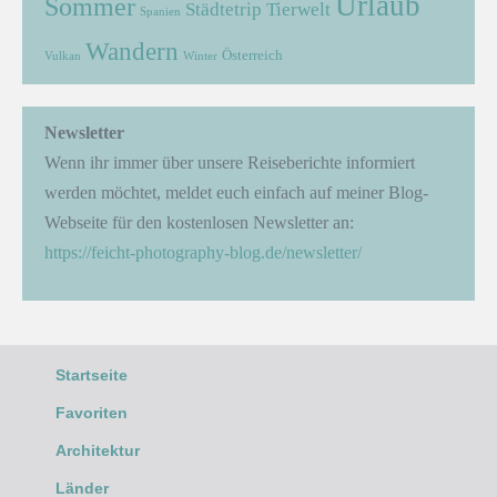
Urlaub
Sommer
Städtetrip
Tierwelt
Spanien
Wandern
Österreich
Vulkan
Winter
Newsletter
Wenn ihr immer über unsere Reiseberichte informiert
werden möchtet, meldet euch einfach auf meiner Blog-
Webseite für den kostenlosen Newsletter an:
https://feicht-photography-blog.de/newsletter/
Startseite
Favoriten
Architektur
Länder