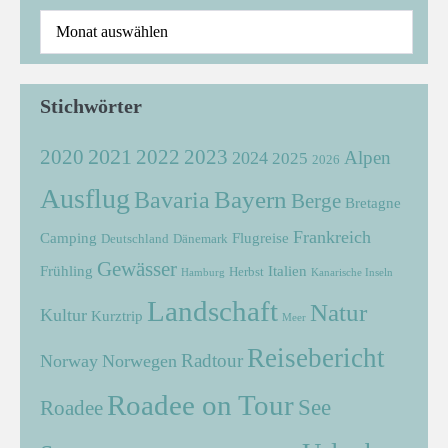
Stichwörter
2021
2022
2020
2023
Alpen
2024
2025
2026
Ausflug
Bayern
Bavaria
Berge
Bretagne
Frankreich
Camping
Flugreise
Deutschland
Dänemark
Gewässer
Frühling
Italien
Herbst
Hamburg
Kanarische Inseln
Landschaft
Natur
Kultur
Kurztrip
Meer
Reisebericht
Radtour
Norway
Norwegen
Roadee on Tour
See
Roadee