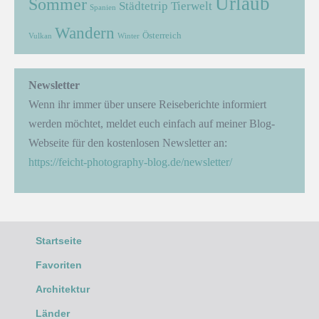
Urlaub
Sommer
Städtetrip
Tierwelt
Spanien
Wandern
Österreich
Vulkan
Winter
Newsletter
Wenn ihr immer über unsere Reiseberichte informiert
werden möchtet, meldet euch einfach auf meiner Blog-
Webseite für den kostenlosen Newsletter an:
https://feicht-photography-blog.de/newsletter/
Startseite
Favoriten
Architektur
Länder