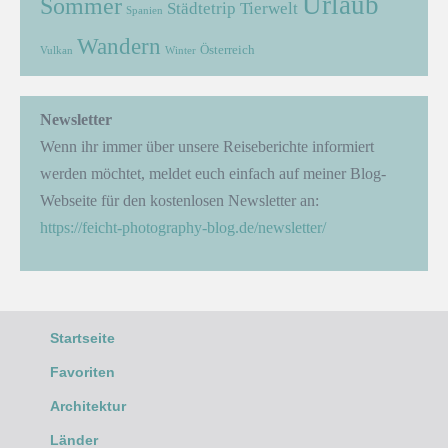
Urlaub
Sommer
Städtetrip
Tierwelt
Spanien
Wandern
Österreich
Vulkan
Winter
Newsletter
Wenn ihr immer über unsere Reiseberichte informiert
werden möchtet, meldet euch einfach auf meiner Blog-
Webseite für den kostenlosen Newsletter an:
https://feicht-photography-blog.de/newsletter/
Startseite
Favoriten
Architektur
Länder