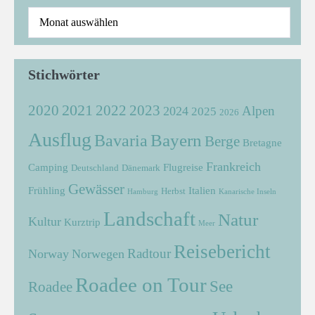
Stichwörter
2021
2022
2020
2023
Alpen
2024
2025
2026
Ausflug
Bayern
Bavaria
Berge
Bretagne
Frankreich
Camping
Flugreise
Deutschland
Dänemark
Gewässer
Frühling
Italien
Herbst
Hamburg
Kanarische Inseln
Landschaft
Natur
Kultur
Kurztrip
Meer
Reisebericht
Radtour
Norway
Norwegen
Roadee on Tour
See
Roadee