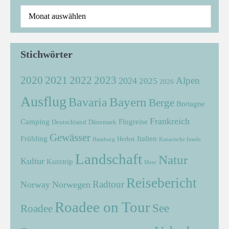
Stichwörter
2021
2022
2020
2023
Alpen
2024
2025
2026
Ausflug
Bayern
Bavaria
Berge
Bretagne
Frankreich
Camping
Flugreise
Deutschland
Dänemark
Gewässer
Frühling
Italien
Herbst
Hamburg
Kanarische Inseln
Landschaft
Natur
Kultur
Kurztrip
Meer
Reisebericht
Radtour
Norway
Norwegen
Roadee on Tour
See
Roadee