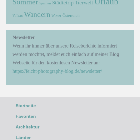
Urlaub
Sommer
Städtetrip
Tierwelt
Spanien
Wandern
Österreich
Vulkan
Winter
Newsletter
Wenn ihr immer über unsere Reiseberichte informiert
werden möchtet, meldet euch einfach auf meiner Blog-
Webseite für den kostenlosen Newsletter an:
https://feicht-photography-blog.de/newsletter/
Startseite
Favoriten
Architektur
Länder