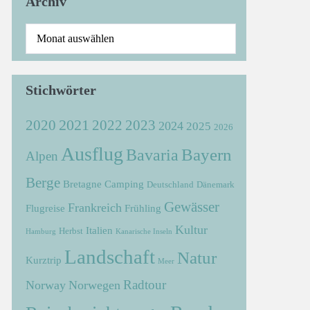
Archiv
Stichwörter
2021
2022
2020
2023
2024
2025
2026
Ausflug
Bayern
Bavaria
Alpen
Berge
Bretagne
Camping
Deutschland
Dänemark
Gewässer
Frankreich
Flugreise
Frühling
Kultur
Italien
Herbst
Hamburg
Kanarische Inseln
Landschaft
Natur
Kurztrip
Meer
Radtour
Norway
Norwegen