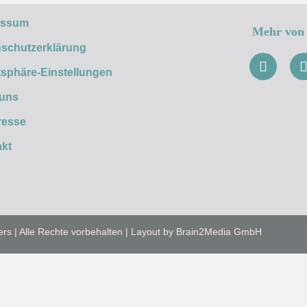
essum
Mehr von 
schutzerklärung
tsphäre-Einstellungen
 uns
resse
kt
ers | Alle Rechte vorbehalten | Layout by Brain2Media GmbH