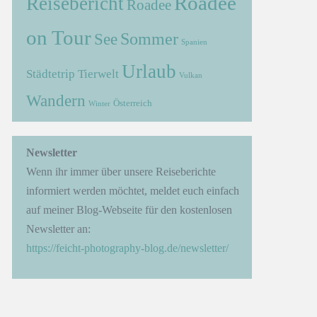
Roadee
Reisebericht
Roadee
on Tour
Sommer
See
Spanien
Urlaub
Städtetrip
Tierwelt
Vulkan
Wandern
Österreich
Winter
→
Newsletter
Wenn ihr immer über unsere Reiseberichte
informiert werden möchtet, meldet euch einfach
auf meiner Blog-Webseite für den kostenlosen
Newsletter an:
https://feicht-photography-blog.de/newsletter/