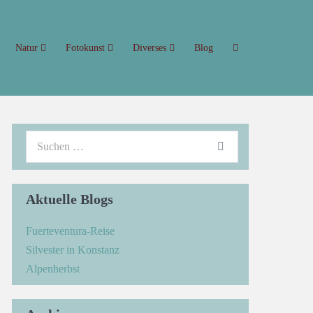
Natur
Fotokunst
Diverses
Blog
Aktuelle Blogs
Fuerteventura-Reise
Silvester in Konstanz
Alpenherbst