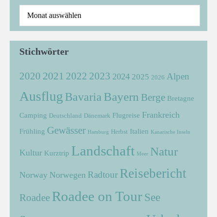
Stichwörter
2021
2022
2020
2023
Alpen
2024
2025
2026
Ausflug
Bayern
Bavaria
Berge
Bretagne
Frankreich
Camping
Flugreise
Deutschland
Dänemark
Gewässer
Frühling
Italien
Herbst
Hamburg
Kanarische Inseln
Landschaft
Natur
Kultur
Kurztrip
Meer
Reisebericht
Radtour
Norway
Norwegen
Roadee on Tour
See
Roadee