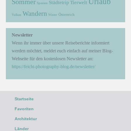
Urlaub
Sommer
Städtetrip
Tierwelt
Spanien
Wandern
Österreich
Vulkan
Winter
Newsletter
Wenn ihr immer über unsere Reiseberichte informiert
werden möchtet, meldet euch einfach auf meiner Blog-
Webseite für den kostenlosen Newsletter an:
https://feicht-photography-blog.de/newsletter/
Startseite
Favoriten
Architektur
Länder