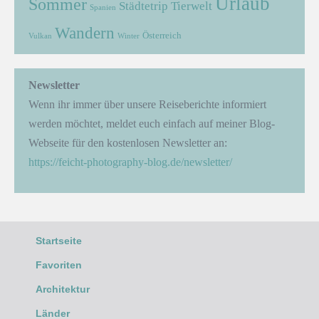
Urlaub
Sommer
Städtetrip
Tierwelt
Spanien
Wandern
Österreich
Vulkan
Winter
Newsletter
Wenn ihr immer über unsere Reiseberichte informiert
werden möchtet, meldet euch einfach auf meiner Blog-
Webseite für den kostenlosen Newsletter an:
https://feicht-photography-blog.de/newsletter/
Startseite
Favoriten
Architektur
Länder