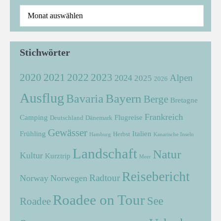
Stichwörter
2021
2022
2020
2023
Alpen
2024
2025
2026
Ausflug
Bayern
Bavaria
Berge
Bretagne
Frankreich
Camping
Flugreise
Deutschland
Dänemark
Gewässer
Frühling
Italien
Herbst
Hamburg
Kanarische Inseln
Landschaft
Natur
Kultur
Kurztrip
Meer
Reisebericht
Radtour
Norway
Norwegen
Roadee on Tour
See
Roadee