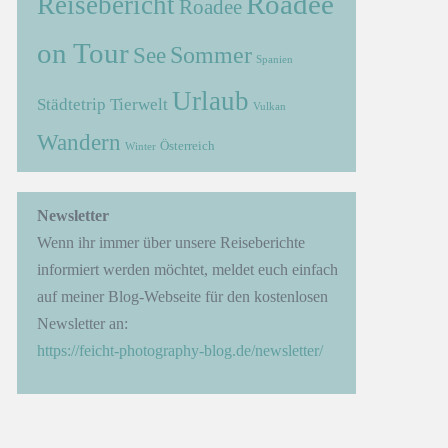
Roadee
Reisebericht
Roadee
on Tour
Sommer
See
Spanien
Urlaub
Städtetrip
Tierwelt
Vulkan
Wandern
Österreich
Winter
→
Newsletter
Wenn ihr immer über unsere Reiseberichte
informiert werden möchtet, meldet euch einfach
auf meiner Blog-Webseite für den kostenlosen
Newsletter an:
https://feicht-photography-blog.de/newsletter/