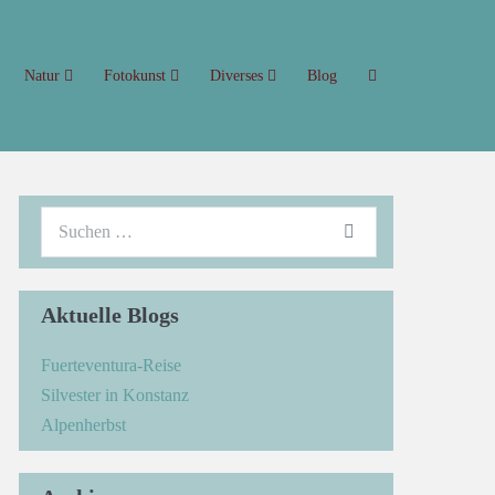
Natur
Fotokunst
Diverses
Blog
Aktuelle Blogs
Fuerteventura-Reise
Silvester in Konstanz
Alpenherbst