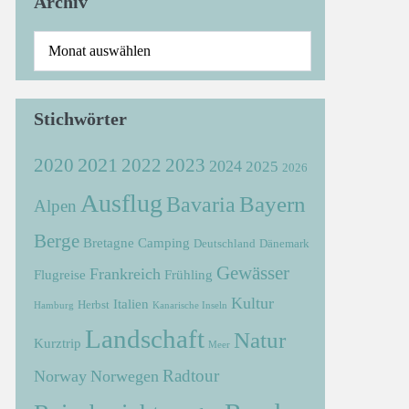
Archiv
Stichwörter
2021
2022
2020
2023
2024
2025
2026
Ausflug
Bayern
Bavaria
Alpen
Berge
Bretagne
Camping
Deutschland
Dänemark
Gewässer
Frankreich
Flugreise
Frühling
Kultur
Italien
Herbst
Hamburg
Kanarische Inseln
Landschaft
Natur
Kurztrip
Meer
Radtour
Norway
Norwegen