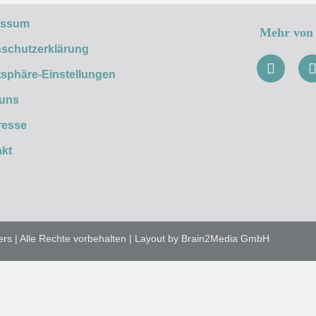
essum
Mehr von 
schutzerklärung
tsphäre-Einstellungen
 uns
resse
kt
ers | Alle Rechte vorbehalten | Layout by Brain2Media GmbH