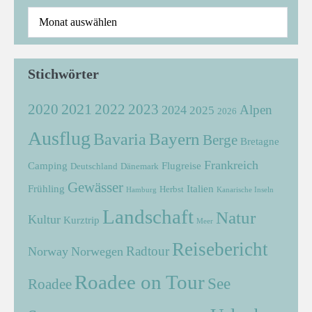
Stichwörter
2021
2022
2020
2023
Alpen
2024
2025
2026
Ausflug
Bayern
Bavaria
Berge
Bretagne
Frankreich
Camping
Flugreise
Deutschland
Dänemark
Gewässer
Frühling
Italien
Herbst
Hamburg
Kanarische Inseln
Landschaft
Natur
Kultur
Kurztrip
Meer
Reisebericht
Radtour
Norway
Norwegen
Roadee on Tour
See
Roadee