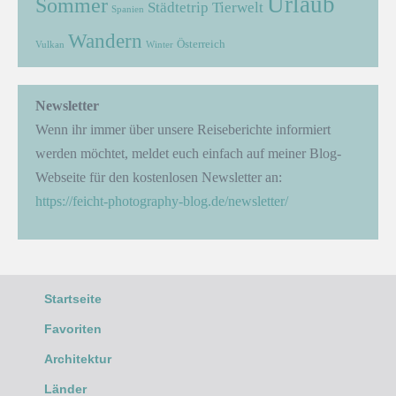
Urlaub
Sommer
Städtetrip
Tierwelt
Spanien
Wandern
Österreich
Vulkan
Winter
Newsletter
Wenn ihr immer über unsere Reiseberichte informiert
werden möchtet, meldet euch einfach auf meiner Blog-
Webseite für den kostenlosen Newsletter an:
https://feicht-photography-blog.de/newsletter/
Startseite
Favoriten
Architektur
Länder