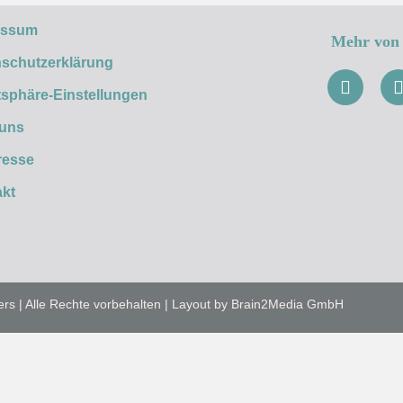
essum
Mehr von 
schutzerklärung
tsphäre-Einstellungen
 uns
resse
kt
ers | Alle Rechte vorbehalten | Layout by Brain2Media GmbH