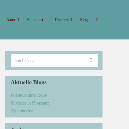
Natur
Fotokunst
Diverses
Blog
Aktuelle Blogs
Fuerteventura-Reise
Silvester in Konstanz
Alpenherbst