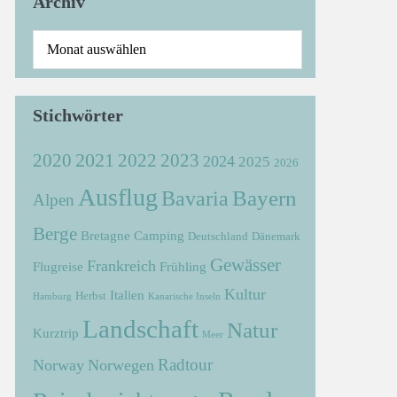
Archiv
Stichwörter
2021
2022
2020
2023
2024
2025
2026
Ausflug
Bayern
Bavaria
Alpen
Berge
Bretagne
Camping
Deutschland
Dänemark
Gewässer
Frankreich
Flugreise
Frühling
Kultur
Italien
Herbst
Hamburg
Kanarische Inseln
Landschaft
Natur
Kurztrip
Meer
Radtour
Norway
Norwegen