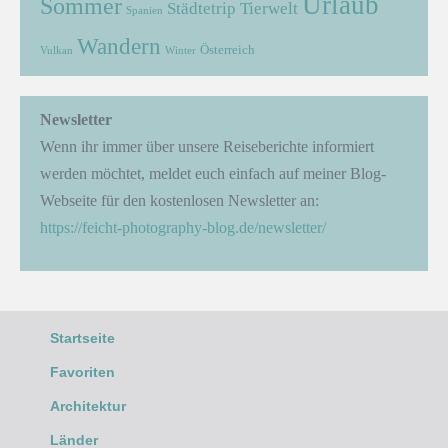
Urlaub
Sommer
Städtetrip
Tierwelt
Spanien
Wandern
Österreich
Vulkan
Winter
Newsletter
Wenn ihr immer über unsere Reiseberichte informiert
werden möchtet, meldet euch einfach auf meiner Blog-
Webseite für den kostenlosen Newsletter an:
https://feicht-photography-blog.de/newsletter/
Startseite
Favoriten
Architektur
Länder