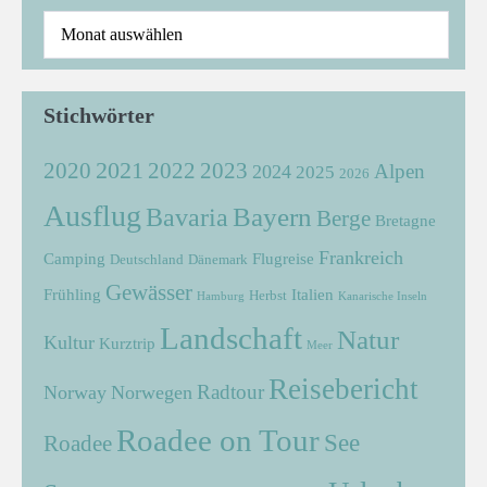
Stichwörter
2021
2022
2020
2023
Alpen
2024
2025
2026
Ausflug
Bayern
Bavaria
Berge
Bretagne
Frankreich
Camping
Flugreise
Deutschland
Dänemark
Gewässer
Frühling
Italien
Herbst
Hamburg
Kanarische Inseln
Landschaft
Natur
Kultur
Kurztrip
Meer
Reisebericht
Radtour
Norway
Norwegen
Roadee on Tour
See
Roadee