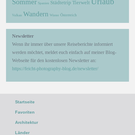
Urlaub
Sommer
Städtetrip
Tierwelt
Spanien
Wandern
Österreich
Vulkan
Winter
Newsletter
Wenn ihr immer über unsere Reiseberichte informiert
werden möchtet, meldet euch einfach auf meiner Blog-
Webseite für den kostenlosen Newsletter an:
https://feicht-photography-blog.de/newsletter/
Startseite
Favoriten
Architektur
Länder