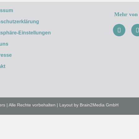
essum
Mehr von 
schutzerklärung
tsphäre-Einstellungen
 uns
resse
kt
ers | Alle Rechte vorbehalten | Layout by Brain2Media GmbH