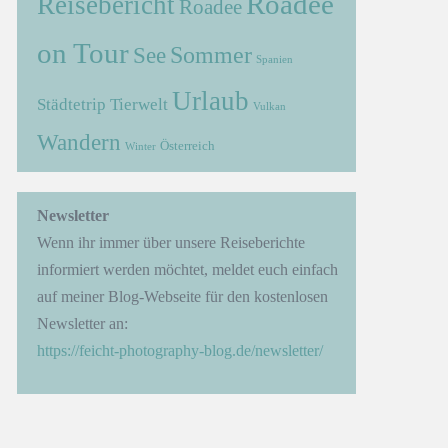
Roadee
Reisebericht
Roadee
on Tour
Sommer
See
Spanien
Urlaub
Städtetrip
Tierwelt
Vulkan
Wandern
Österreich
Winter
→
Newsletter
Wenn ihr immer über unsere Reiseberichte
informiert werden möchtet, meldet euch einfach
auf meiner Blog-Webseite für den kostenlosen
Newsletter an:
https://feicht-photography-blog.de/newsletter/