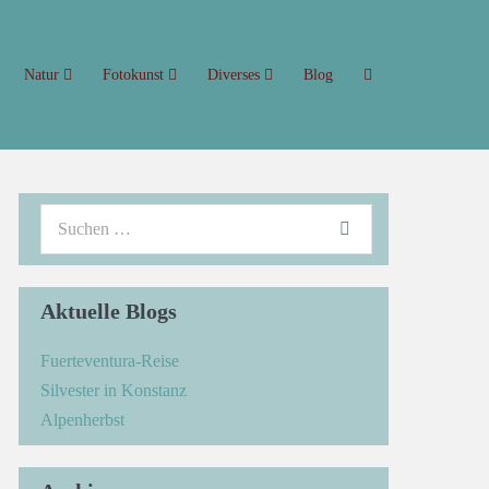
Natur
Fotokunst
Diverses
Blog
Aktuelle Blogs
Fuerteventura-Reise
Silvester in Konstanz
Alpenherbst