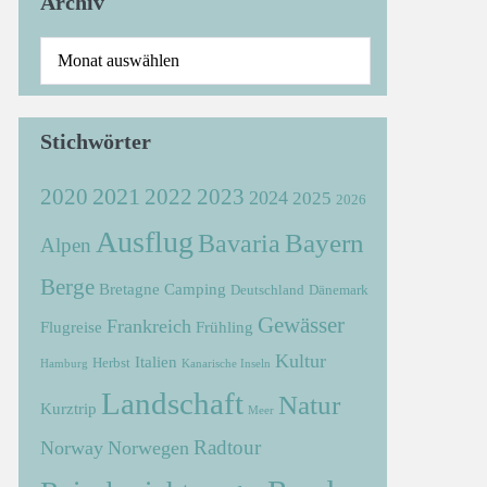
Archiv
Stichwörter
2021
2022
2020
2023
2024
2025
2026
Ausflug
Bayern
Bavaria
Alpen
Berge
Bretagne
Camping
Deutschland
Dänemark
Gewässer
Frankreich
Flugreise
Frühling
Kultur
Italien
Herbst
Hamburg
Kanarische Inseln
Landschaft
Natur
Kurztrip
Meer
Radtour
Norway
Norwegen