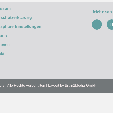
essum
Mehr von 
schutzerklärung
tsphäre-Einstellungen
 uns
resse
kt
ers | Alle Rechte vorbehalten | Layout by Brain2Media GmbH