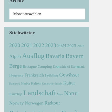
Archiv
Stichwörter
2021
2022
2020
2023
2024
2025
2026
Ausflug
Bayern
Bavaria
Alpen
Berge
Bretagne
Camping
Deutschland
Dänemark
Gewässer
Frankreich
Flugreise
Frühling
Kultur
Italien
Herbst
Hamburg
Kanarische Inseln
Landschaft
Natur
Kurztrip
Meer
Radtour
Norway
Norwegen