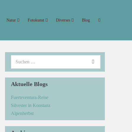
Natur
Fotokunst
Diverses
Blog
Aktuelle Blogs
Fuerteventura-Reise
Silvester in Konstanz
Alpenherbst