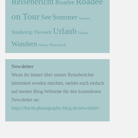
Roadee
Reisebericht
Roadee
on Tour
Sommer
See
Spanien
Urlaub
Städtetrip
Tierwelt
Vulkan
Wandern
Österreich
Winter
→
Newsletter
Wenn ihr immer über unsere Reiseberichte
informiert werden möchtet, meldet euch einfach
auf meiner Blog-Webseite für den kostenlosen
Newsletter an:
https://feicht-photography-blog.de/newsletter/