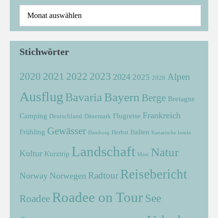
Stichwörter
2021
2022
2020
2023
Alpen
2024
2025
2026
Ausflug
Bayern
Bavaria
Berge
Bretagne
Frankreich
Camping
Flugreise
Deutschland
Dänemark
Gewässer
Frühling
Italien
Herbst
Hamburg
Kanarische Inseln
Landschaft
Natur
Kultur
Kurztrip
Meer
Reisebericht
Radtour
Norway
Norwegen
Roadee on Tour
See
Roadee