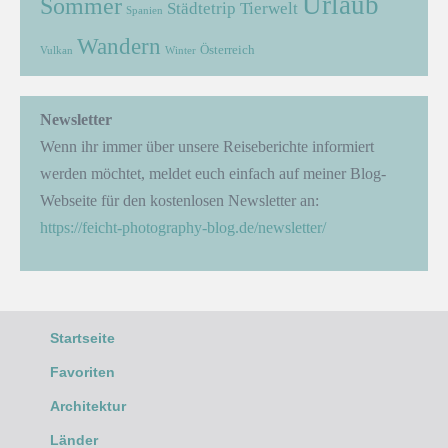
Urlaub
Sommer
Städtetrip
Tierwelt
Spanien
Wandern
Österreich
Vulkan
Winter
Newsletter
Wenn ihr immer über unsere Reiseberichte informiert
werden möchtet, meldet euch einfach auf meiner Blog-
Webseite für den kostenlosen Newsletter an:
https://feicht-photography-blog.de/newsletter/
Startseite
Favoriten
Architektur
Länder